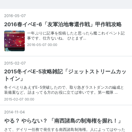
2016
-
05
-
07
2016春イベE-6「友軍泊地奪還作戦」甲作戦攻略
一年ぶりに記事を投稿したと思ったら艦これイベント記
事です、仕方ないね。 ひとまず…
2016-05-07 00:00
2015
-
02
-
07
2015冬イベE-5攻略雑記「ジェットストリームカッ
トイン」
冬イベとりあえずE-5突破したので、取り急ぎラストダンスの編成と
装備案など。詰まってる方のお役に立てば幸いです。第一艦隊 …
2015-02-07 00:00
2014
-
11
-
04
やる？ やらない？ 「南西諸島の制海権を握れ！」
さて、デイリー任務で発生する南西諸島制海権。人によってはやった