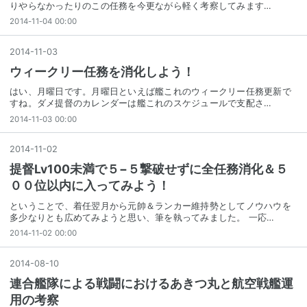
りやらなかったりのこの任務を今更ながら軽く考察してみます…
2014-11-04 00:00
2014
-
11
-
03
ウィークリー任務を消化しよう！
はい、月曜日です。月曜日といえば艦これのウィークリー任務更新で
すね。ダメ提督のカレンダーは艦これのスケジュールで支配さ…
2014-11-03 00:00
2014
-
11
-
02
提督Lv100未満で５−５撃破せずに全任務消化＆５
００位以内に入ってみよう！
ということで、着任翌月から元帥＆ランカー維持勢としてノウハウを
多少なりとも広めてみようと思い、筆を執ってみました。 一応…
2014-11-02 00:00
2014
-
08
-
10
連合艦隊による戦闘におけるあきつ丸と航空戦艦運
用の考察